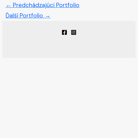
←
Predchádzajúci Portfolio
Ďalší Portfolio
→