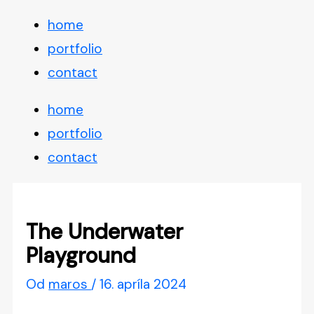
Preskočiť
home
na
portfolio
obsah
contact
home
portfolio
contact
The Underwater
Playground
Od
maros
/
16. apríla 2024